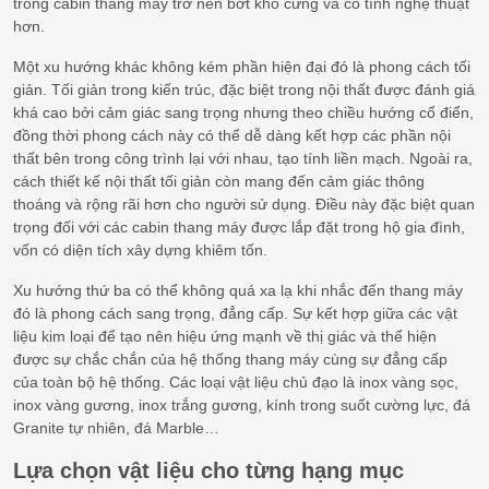
trong cabin thang máy trở nên bớt khô cứng và có tính nghệ thuật
hơn.
Một xu hướng khác không kém phần hiện đại đó là phong cách tối
giản. Tối giản trong kiến trúc, đặc biệt trong nội thất được đánh giá
khá cao bởi cảm giác sang trọng nhưng theo chiều hướng cổ điển,
đồng thời phong cách này có thể dễ dàng kết hợp các phần nội
thất bên trong công trình lại với nhau, tạo tính liền mạch. Ngoài ra,
cách thiết kế nội thất tối giản còn mang đến cảm giác thông
thoáng và rộng rãi hơn cho người sử dụng. Điều này đặc biệt quan
trọng đối với các cabin thang máy được lắp đặt trong hộ gia đình,
vốn có diện tích xây dựng khiêm tốn.
Xu hướng thứ ba có thể không quá xa lạ khi nhắc đến thang máy
đó là phong cách sang trọng, đẳng cấp. Sự kết hợp giữa các vật
liệu kim loại để tạo nên hiệu ứng mạnh về thị giác và thể hiện
được sự chắc chắn của hệ thống thang máy cùng sự đẳng cấp
của toàn bộ hệ thống. Các loại vật liệu chủ đạo là inox vàng sọc,
inox vàng gương, inox trắng gương, kính trong suốt cường lực, đá
Granite tự nhiên, đá Marble…
Lựa chọn vật liệu cho từng hạng mục