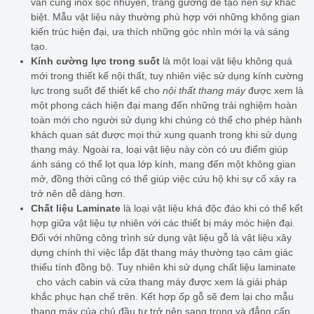
văn cùng inox sọc nhuyễn, tráng gương để tạo nên sự khác
biệt. Mẫu vật liệu này thường phù hợp với những không gian
kiến trúc hiện đại, ưa thích những góc nhìn mới lạ và sáng
tạo.
Kính cường lực trong suốt
là một loại vật liệu không quá
mới trong thiết kế nội thất, tuy nhiên việc sử dụng kính cường
lực trong suốt để thiết kế cho
nội thất thang máy
được xem là
một phong cách hiện đại mang đến những trải nghiệm hoàn
toàn mới cho người sử dụng khi chúng có thể cho phép hành
khách quan sát được mọi thứ xung quanh trong khi sử dụng
thang máy. Ngoài ra, loại vật liệu này còn có ưu điểm giúp
ánh sáng có thể lọt qua lớp kính, mang đến một không gian
mở, đồng thời cũng có thể giúp việc cứu hộ khi sự cố xảy ra
trở nên dễ dàng hơn.
Chất liệu Laminate
là loại vật liệu khá độc đáo khi có thể kết
hợp giữa vật liệu tự nhiên với các thiết bị máy móc hiện đại.
Đối với những công trình sử dụng vật liệu gỗ là vật liệu xây
dựng chính thì việc lắp đặt thang máy thường tạo cảm giác
thiếu tính đồng bộ. Tuy nhiên khi sử dụng chất liệu laminate
cho vách cabin và cửa thang máy được xem là giải pháp
khắc phục hạn chế trên. Kết hợp ốp gỗ sẽ đem lại cho mẫu
thang máy của chủ đầu tư trở nên sang trọng và đẳng cấp