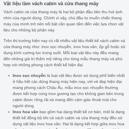
Vật liệu làm vách cabin và cửa thang máy
Vách cabin và cửa thang máy là hai bộ phận đầu tiên thu hút ánh
nhìn của người dùng. Chính vì vậy, chủ đầu tư muốn chiếc thang
máy của mình trở nên nổi bật cần quan tấm đến việc lựa chọn vật
liệu cho những bộ phận này.
Trên thị trường hiện nay có rất nhiều vật liệu thiết kế vách cabin và
cửa thang máy như: inox sọc nhuyễn, inox hoa văn, ốp gỗ hoặc sử
dụng kính cường lực trong suốt. Mỗi loại vật liệu này đều mang
đến những giá trị thẩm mỹ riêng cho từng mẫu thang máy và phù
hợp với những phong cách thiết kế hiện đại.
Inox sọc nhuyễn
là loại vật liệu được sử dụng phổ biến nhất
ở hầu hết các dòng thang máy hiện nay, với vẻ đẹp hiện đại
mang phong cách Châu Âu, mẫu inox sọc nhuyễn thường
được kết hợp cùng inox gương tạo cho không gian bên trong
cabin được rộng rãi và mang đến cảm giác thoải mái cho
người dùng.
Inox hoa văn
bao gồm hai dạng thiết kế cơ bản, một là dạng
thiết kế đồng bộ khi cả vách cabin và cửa thang máy đều sử
dụng vật liệu inox hoa văn. Hai là dạng kết hợp giữa inox hoa