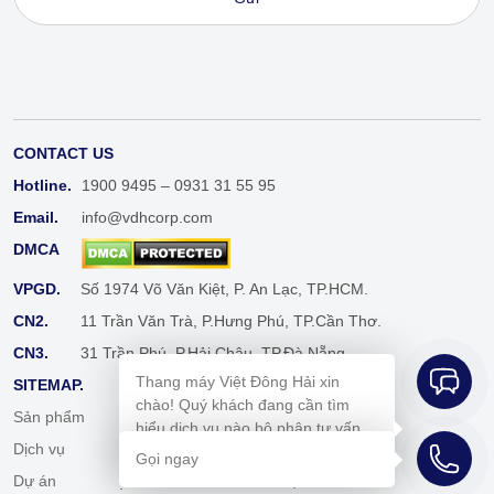
CONTACT US
Hotline.
1900 9495 – 0931 31 55 95
Email.
info@vdhcorp.com
DMCA
VPGD.
Số 1974 Võ Văn Kiệt, P. An Lạc, TP.HCM.
CN2.
11 Trần Văn Trà, P.Hưng Phú, TP.Cần Thơ.
CN3.
31 Trần Phú, P.Hải Châu, TP.Đà Nẵng.
Thang máy Việt Đông Hải xin
SITEMAP.
chào! Quý khách đang cần tìm
Sản phẩm
Cẩm nang
hiểu dịch vụ nào bộ phận tư vấn
Dịch vụ
Tuyển dụng
bên em sẽ hỗ trợ mình ngay ạ!
Gọi ngay
Dự án
Liên hệ
;