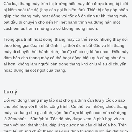
Các loại thang máy trên thị trường hiện nay đều được trang bị
thiết
bị kiểm soát tốc độ (hay còn gọi là biến tần)
. Thiết bị này góp phần
giúp cho thang máy hoạt động với tốc độ ổn định từ khi thang máy
bắt đầu di chuyển cho đến khi hết hành trình và dừng hẳn một
cách êm ái, tránh những sự cố không mong muốn.
Trong quá trình hoạt động, thang máy có thể sẽ có những thay đổi
theo từng giai đoạn nhất định. Tại thời điểm bắt đầu và khi thang
máy di chuyển hết hành trình, tốc độ sẽ có sự khác nhau. Điều này
đảm bảo cho thang máy có thể hoạt động hiệu quả cũng như êm
ái hơn, không làm người bên trong thang khó chịu vì sự di chuyển
hoặc dừng lại đột ngột của thang.
Lưu ý
Đối với dòng thang máy lắp đặt cho gia đình cần lưu ý tốc độ sao
cho phù hợp với thiết kế công trình. Cụ thể, với những chiếc thang
máy sử dụng cho gia đình, vận tốc được khuyến cáo nên sử dụng
là 30m/phút – 60m/phút. Tốc độ này được xem là phù hợp và an
toàn với mọi thành viên, đáp ứng được nhu cầu đi lại của họ. Trên
thực tế, những chiếc thang máy gia đình thường được lắp đặt từ 4-