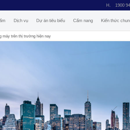
H.
1900 9
hẩm
Dịch vụ
Dự án tiêu biểu
Cẩm nang
Kiến thức chun
g máy trên thị trường hiện nay