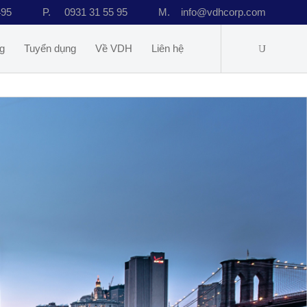
495
P.
0931 31 55 95
M.
info@vdhcorp.com
g
Tuyển dụng
Về VDH
Liên hệ