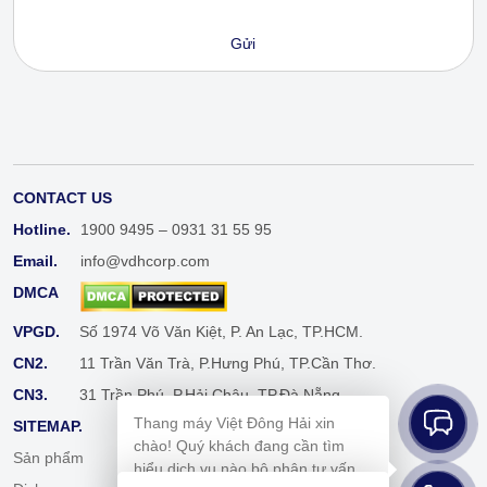
CONTACT US
Hotline.
1900 9495 – 0931 31 55 95
Email.
info@vdhcorp.com
DMCA
VPGD.
Số 1974 Võ Văn Kiệt, P. An Lạc, TP.HCM.
CN2.
11 Trần Văn Trà, P.Hưng Phú, TP.Cần Thơ.
CN3.
31 Trần Phú, P.Hải Châu, TP.Đà Nẵng.
Thang máy Việt Đông Hải xin
SITEMAP.
chào! Quý khách đang cần tìm
Sản phẩm
Cẩm nang
hiểu dịch vụ nào bộ phận tư vấn