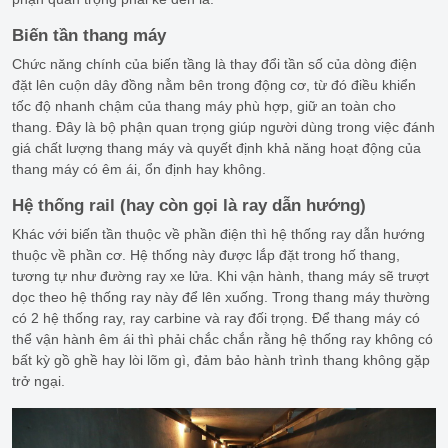
Biến tần thang máy
Chức năng chính của biến tầng là thay đổi tần số của dòng điện
đặt lên cuộn dây đồng nằm bên trong động cơ, từ đó điều khiển
tốc độ nhanh chậm của thang máy phù hợp, giữ an toàn cho
thang. Đây là bộ phận quan trọng giúp người dùng trong việc đánh
giá chất lượng thang máy và quyết định khả năng hoạt động của
thang máy có êm ái, ổn định hay không.
Hệ thống rail (hay còn gọi là ray dẫn hướng)
Khác với biến tần thuộc về phần điện thì hệ thống ray dẫn hướng
thuộc về phần cơ. Hệ thống này được lắp đặt trong hố thang,
tương tự như đường ray xe lửa. Khi vận hành, thang máy sẽ trượt
dọc theo hệ thống ray này để lên xuống. Trong thang máy thường
có 2 hệ thống ray, ray carbine và ray đối trọng. Để thang máy có
thể vận hành êm ái thì phải chắc chắn rằng hệ thống ray không có
bất kỳ gồ ghề hay lòi lõm gì, đảm bảo hành trình thang không gặp
trở ngại.