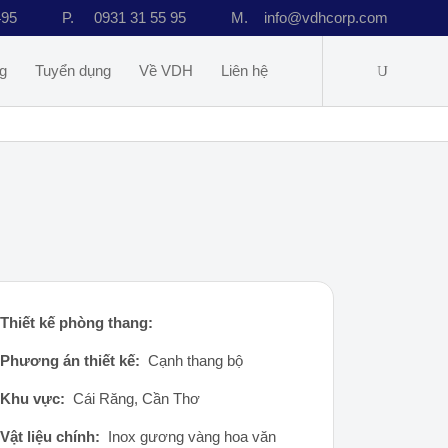
495
P.
0931 31 55 95
M.
info@vdhcorp.com
g
Tuyển dụng
Về VDH
Liên hệ
Thiết kế phòng thang:
Phương án thiết kế:
Cạnh thang bộ
Khu vực:
Cái Răng, Cần Thơ
Vật liệu chính:
Inox gương vàng hoa văn