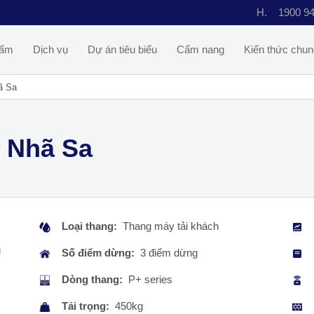
H.
1900 9
hẩm
Dịch vụ
Dự án tiêu biểu
Cẩm nang
Kiến thức chun
ã Sa
ự Nhã Sa
Loại thang:
Thang máy tải khách
g
Số điểm dừng:
3 điểm dừng
Dòng thang:
P+ series
Tải trọng:
450kg