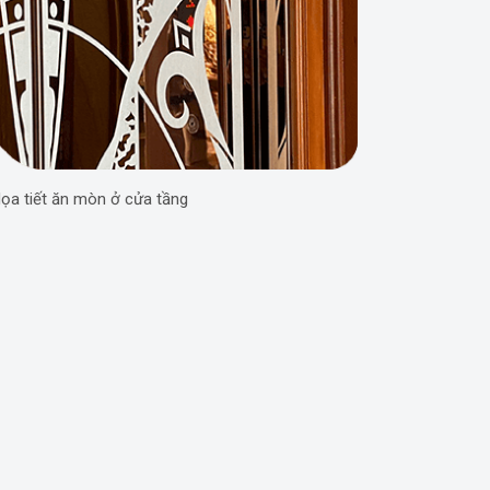
ọa tiết ăn mòn ở cửa tầng