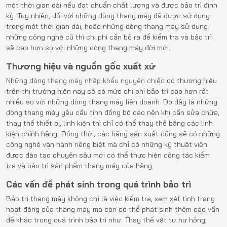
một thời gian dài nếu đạt chuẩn chất lượng và được bảo trì định
kỳ. Tuy nhiên, đối với những dòng thang máy đã được sử dụng
trong một thời gian dài, hoặc những dòng thang máy sử dụng
những công nghệ cũ thì chi phí cần bỏ ra để kiểm tra và bảo trì
sẽ cao hơn so với những dòng thang máy đời mới.
Thương hiệu và nguồn gốc xuất xứ
Những dòng
thang máy nhập khẩu nguyên chiếc
có thương hiệu
trên thị trường hiện nay sẽ có mức chi phí bảo trì cao hơn rất
nhiều so với những dòng thang máy liên doanh. Do đây là những
dòng thang máy yêu cầu tính đồng bộ cao nên khi cần sửa chữa,
thay thế thiết bị, linh kiện thì chỉ có thể thay thế bằng các linh
kiện chính hãng. Đồng thời, các hãng sản xuất cũng sẽ có những
công nghệ vận hành riêng biệt mà chỉ có những kỹ thuật viên
được đào tạo chuyên sâu mới có thể thực hiện công tác kiểm
tra và bảo trì sản phẩm thang máy của hãng.
Các vấn đề phát sinh trong quá trình bảo trì
Bảo trì thang máy không chỉ là việc kiểm tra, xem xét tình trạng
hoạt động của thang máy mà còn có thể phát sinh thêm các vấn
đề khác trong quá trình bảo trì như: Thay thế vật tư hư hỏng,