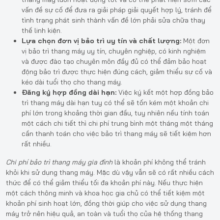
vấn đề sự cố để đưa ra giải pháp giải quyết hợp lý, tránh để
tình trạng phát sinh thành vấn đề lớn phải sửa chữa thay
thế linh kiện.
Lựa chọn đơn vị bảo trì uy tín và chất lượng:
Một đơn
vị bảo trì thang máy uy tín, chuyên nghiệp, có kinh nghiệm
và được đào tạo chuyên môn đầy đủ có thể đảm bảo hoạt
động bảo trì được thực hiện đúng cách, giảm thiểu sự cố và
kéo dài tuổi thọ cho thang máy.
Đăng ký hợp đồng dài hạn:
Việc ký kết một hợp đồng bảo
trì thang máy dài hạn tuy có thể sẽ tốn kém một khoản chi
phí lớn trong khoảng thời gian đầu, tuy nhiên nếu tính toán
một cách chi tiết thì chi phí trung bình một tháng một tháng
cần thanh toán cho việc bảo trì thang máy sẽ tiết kiệm hơn
rất nhiều.
Chi phí bảo trì thang máy gia đình
là khoản phí không thể tránh
khỏi khi sử dụng thang máy. Mặc dù vậy vẫn sẽ có rất nhiều cách
thức để có thể giảm thiểu tối đa khoản phí này. Nếu thực hiện
một cách thông minh và khoa học gia chủ có thể tiết kiệm một
khoản phí sinh hoạt lớn, đồng thời giúp cho việc sử dụng thang
máy trở nên hiệu quả, an toàn và tuổi thọ của hệ thống thang