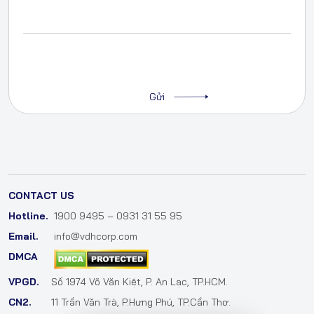
CONTACT US
Hotline.
1900 9495 – 0931 31 55 95
Email.
info@vdhcorp.com
DMCA
VPGD.
Số 1974 Võ Văn Kiệt, P. An Lạc, TP.HCM.
CN2.
11 Trần Văn Trà, P.Hưng Phú, TP.Cần Thơ.