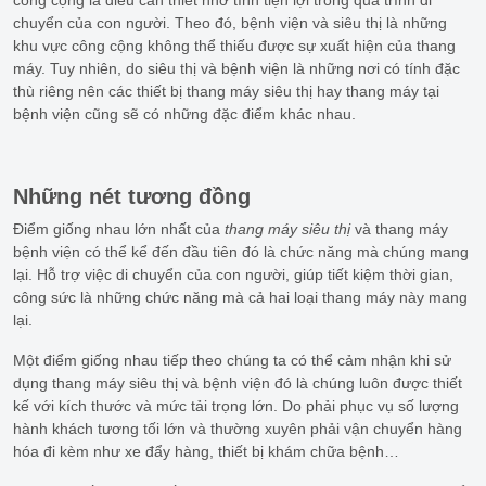
công cộng là điều cần thiết nhờ tính tiện lợi trong quá trình di
chuyển của con người. Theo đó, bệnh viện và siêu thị là những
khu vực công cộng không thể thiếu được sự xuất hiện của thang
máy. Tuy nhiên, do siêu thị và bệnh viện là những nơi có tính đặc
thù riêng nên các thiết bị thang máy siêu thị hay thang máy tại
bệnh viện cũng sẽ có những đặc điểm khác nhau.
Những nét tương đồng
Điểm giống nhau lớn nhất của
thang máy siêu thị
và thang máy
bệnh viện có thể kể đến đầu tiên đó là chức năng mà chúng mang
lại. Hỗ trợ việc di chuyển của con người, giúp tiết kiệm thời gian,
công sức là những chức năng mà cả hai loại thang máy này mang
lại.
Một điểm giống nhau tiếp theo chúng ta có thể cảm nhận khi sử
dụng thang máy siêu thị và bệnh viện đó là chúng luôn được thiết
kế với kích thước và mức tải trọng lớn. Do phải phục vụ số lượng
hành khách tương tối lớn và thường xuyên phải vận chuyển hàng
hóa đi kèm như xe đẩy hàng, thiết bị khám chữa bệnh…