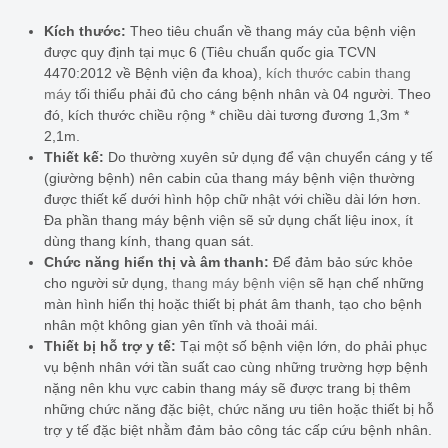
Kích thước:
Theo tiêu chuẩn về thang máy của bệnh viện
được quy định tại mục 6 (Tiêu chuẩn quốc gia TCVN
4470:2012 về Bệnh viện đa khoa),
kích thước cabin thang
máy
tối thiểu phải đủ cho cáng bệnh nhân và 04 người. Theo
đó, kích thước chiều rộng * chiều dài tương đương 1,3m *
2,1m.
Thiết kế:
Do thường xuyên sử dụng để vận chuyển cáng y tế
(giường bệnh) nên cabin của thang máy bệnh viện thường
được thiết kế dưới hình hộp chữ nhật với chiều dài lớn hơn.
Đa phần thang máy bệnh viện sẽ sử dụng chất liệu inox, ít
dùng thang kính, thang quan sát.
Chức năng hiển thị và âm thanh:
Để đảm bảo sức khỏe
cho người sử dụng,
thang máy bệnh viện
sẽ hạn chế những
màn hình hiển thị hoặc thiết bị phát âm thanh, tạo cho bệnh
nhân một không gian yên tĩnh và thoải mái.
Thiết bị hỗ trợ y tế:
Tại một số bệnh viện lớn, do phải phục
vụ bệnh nhân với tần suất cao cùng những trường hợp bệnh
nặng nên khu vực cabin thang máy sẽ được trang bị thêm
những chức năng đặc biệt, chức năng ưu tiên hoặc thiết bị hỗ
trợ y tế đặc biệt nhằm đảm bảo công tác cấp cứu bệnh nhân.