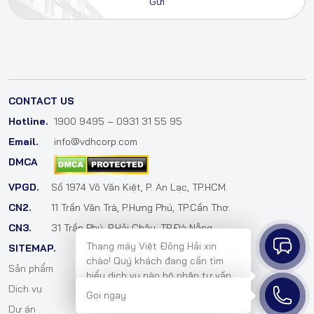
CONTACT US
Hotline.
1900 9495 – 0931 31 55 95
Email.
info@vdhcorp.com
DMCA
VPGD.
Số 1974 Võ Văn Kiệt, P. An Lạc, TP.HCM.
CN2.
11 Trần Văn Trà, P.Hưng Phú, TP.Cần Thơ.
CN3.
31 Trần Phú, P.Hải Châu, TP.Đà Nẵng.
Thang máy Việt Đông Hải xin
SITEMAP.
chào! Quý khách đang cần tìm
Sản phẩm
Cẩm nang
hiểu dịch vụ nào bộ phận tư vấn
Dịch vụ
Tuyển dụng
bên em sẽ hỗ trợ mình ngay ạ!
Gọi ngay
Dự án
Liên hệ