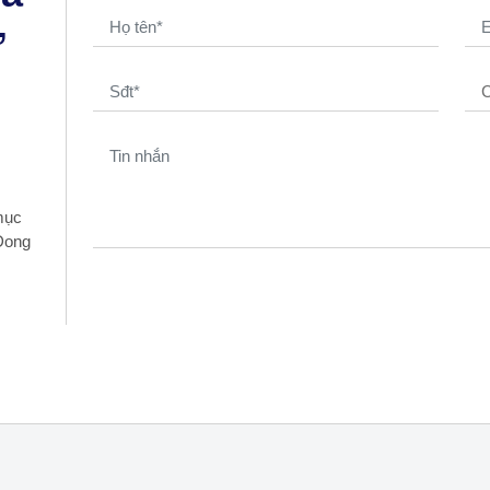
ờ
mục
 Dong