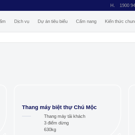
H.
1900 9
hẩm
Dịch vụ
Dự án tiêu biểu
Cẩm nang
Kiến thức chun
Thang máy biệt thự Chú Mộc
Thang máy tải khách
3 điểm dừng
630kg