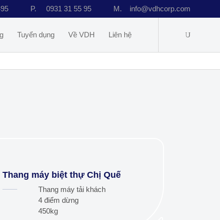
495
P.
0931 31 55 95
M.
info@vdhcorp.com
g
Tuyển dụng
Về VDH
Liên hệ
Thang máy biệt thự Chị Quế
Thang máy tải khách
4 điểm dừng
450kg