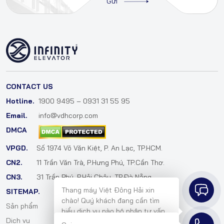
CONTACT US
Hotline.
1900 9495 – 0931 31 55 95
Email.
info@vdhcorp.com
DMCA
VPGD.
Số 1974 Võ Văn Kiệt, P. An Lạc, TP.HCM.
CN2.
11 Trần Văn Trà, P.Hưng Phú, TP.Cần Thơ.
CN3.
31 Trần Phú, P.Hải Châu, TP.Đà Nẵng.
Thang máy Việt Đông Hải xin
SITEMAP.
chào! Quý khách đang cần tìm
Sản phẩm
Cẩm nang
hiểu dịch vụ nào bộ phận tư vấn
Dịch vụ
Tuyển dụng
bên em sẽ hỗ trợ mình ngay ạ!