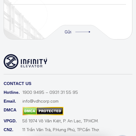
CONTACT US
1900 9495 – 0931 31 55 95
Hotline.
info@vdhcorp.com
Email.
DMCA
Số 1974 Võ Văn Kiệt, P. An Lạc, TP.HCM.
VPGD.
11 Trần Văn Trà, P.Hưng Phú, TP.Cần Thơ.
CN2.