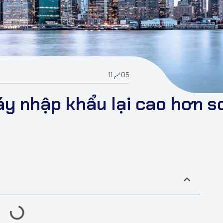
11
05
áy nhập khẩu lại cao hơn s