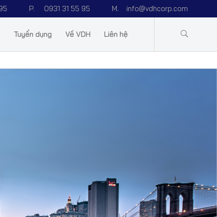
95
P.
0931 31 55 95
M.
info@vdhcorp.com
Tuyển dụng
Về VDH
Liên hệ