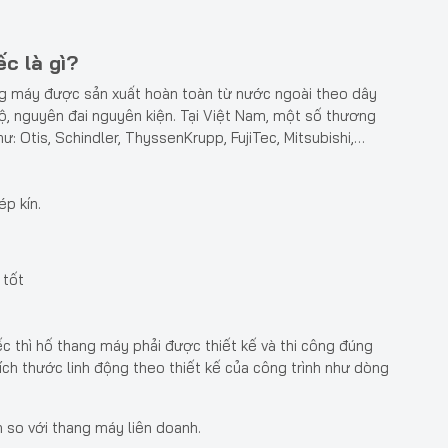
c là gì?
g máy được sản xuất hoàn toàn từ nước ngoài theo dây
bộ, nguyên đai nguyên kiện. Tại Việt Nam, một số thương
 Otis, Schindler, ThyssenKrupp, FujiTec, Mitsubishi,…
ép kín.
 tốt
 thì hố thang máy phải được thiết kế và thi công đúng
kích thước linh động theo thiết kế của công trình như dòng
 so với thang máy liên doanh.