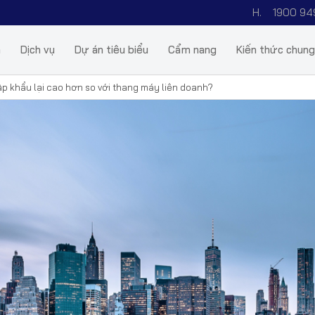
H.
1900 94
m
Dịch vụ
Dự án tiêu biểu
Cẩm nang
Kiến thức chung
ập khẩu lại cao hơn so với thang máy liên doanh?