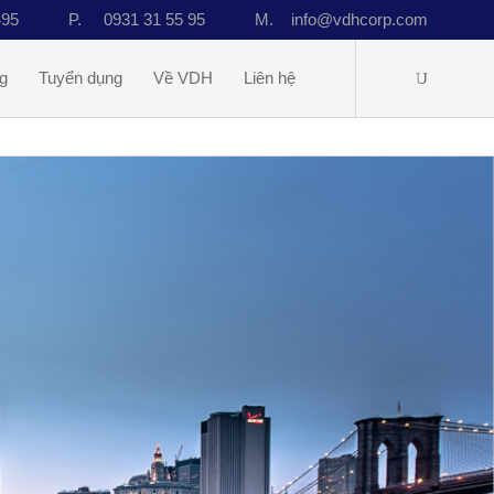
495
P.
0931 31 55 95
M.
info@vdhcorp.com
g
Tuyển dụng
Về VDH
Liên hệ