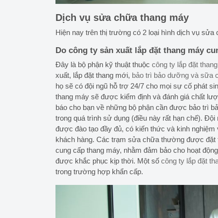
Dịch vụ sửa chữa thang máy
Hiện nay trên thị trường có 2 loại hình dịch vụ sử
Do công ty sản xuất lắp đặt thang máy cu
Đây là bộ phận kỹ thuật thuộc
công ty lắp đặt tha
xuất, lắp đặt thang mới,
bảo trì bảo dưỡng và sữa
họ sẽ có đội ngũ hỗ trợ 24/7 cho mọi sự cố phát si
thang máy sẽ được kiểm định và đánh giá chất lượ
báo cho bạn về những bộ phận cần được bảo trì b
trong quá trình sử dụng (điều này rất hạn chế). Đ
được đào tạo đầy đủ, có kiến thức và kinh nghiệ
khách hàng. Các trạm sửa chữa thường được đặt tạ
cung cấp thang máy, nhằm đảm bảo cho hoạt động
được khắc phục kịp thời. Một số
công ty lắp đặt t
trong trường hợp khẩn cấp.