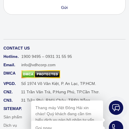
CONTACT US
Hotline.
1900 9495 – 0931 31 55 95
Email.
info@vdhcorp.com
DMCA
VPGD.
Số 1974 Võ Văn Kiệt, P. An Lạc, TP.HCM.
CN2.
11 Trần Văn Trà, P.Hưng Phú, TP.Cần Thơ.
CN3.
31 Trần Phú, P.Hải Châu, TP.Đà Nẵng.
Thang máy Việt Đông Hải xin
SITEMAP.
chào! Quý khách đang cần tìm
Sản phẩm
Cẩm nang
hiểu dịch vụ nào bộ phận tư vấn
Dịch vụ
Tuyển dụng
bên em sẽ hỗ trợ mình ngay ạ!
Gọi ngay