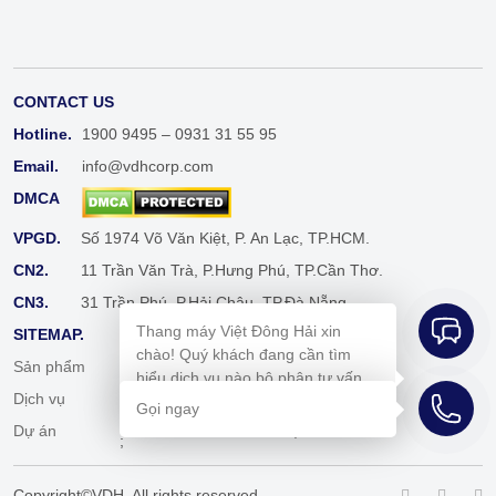
CONTACT US
Hotline.
1900 9495 – 0931 31 55 95
Email.
info@vdhcorp.com
DMCA
VPGD.
Số 1974 Võ Văn Kiệt, P. An Lạc, TP.HCM.
CN2.
11 Trần Văn Trà, P.Hưng Phú, TP.Cần Thơ.
CN3.
31 Trần Phú, P.Hải Châu, TP.Đà Nẵng.
Thang máy Việt Đông Hải xin
SITEMAP.
chào! Quý khách đang cần tìm
Sản phẩm
Cẩm nang
hiểu dịch vụ nào bộ phận tư vấn
Dịch vụ
Tuyển dụng
bên em sẽ hỗ trợ mình ngay ạ!
Gọi ngay
Dự án
Liên hệ
;
Copyright©VDH. All rights reserved.