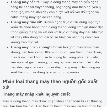
Thang máy cáp tải:
Đây là dòng thang máy chuyển động
bằng hệ cáp tải truyền thống, hoạt động dựa theo nguyên lý
ròng rọc, với hai đầu dây cáp được kết nối với đối trọng và
cabin thang máy tạo độ cân bằng.
Thang máy trục vít:
Truyền động trục vít sử dụng một trục
xoắn dài theo hành trình giếng thang, động cơ điện được đặt
trong giếng thang và kết nối với trục vít bằng dây đai. Khi trục
vít xoay nhờ động cơ, đai ốc sẽ trượt và nâng hạ cabin lên
xuống treo trục vít.
Thang máy chân không:
Có cấu tạo gồm máy bơm chân
không, van trên cabin. Khi muốn di chuyển thang máy đi lên,
máy bơm chân không sẽ tác động lên vùng phía trên cabin
làm áp suất giảm xuống, lúc này áp suất sẽ chênh lệch khi
bên dưới áp suất cao hơn sẽ đẩy thang máy đi lên vùng áp
suất thấp hơn và dừng lại ở vị trí mong muốn.
Phân loại thang máy theo nguồn gốc xuất
xứ
Thang máy nhập khẩu nguyên chiếc
Đây là dòng thang máy được nhập khẩu hoàn toàn từ các thương
hiệu lớn trên thế giới. Các thiết bị thang máy này có tính đồng bộ