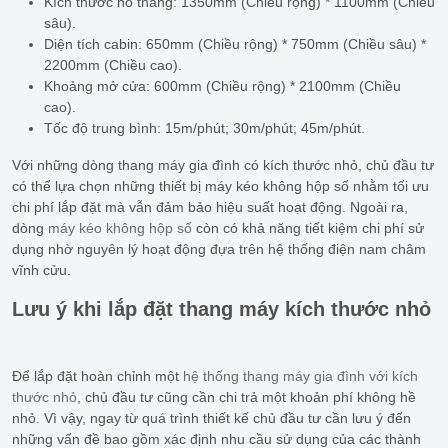
Kích thước hố thang: 1350mm (Chiều rộng) * 1100mm (Chiều
sâu).
Diện tích cabin: 650mm (Chiều rộng) * 750mm (Chiều sâu) *
2200mm (Chiều cao).
Khoảng mở cửa: 600mm (Chiều rộng) * 2100mm (Chiều
cao).
Tốc độ trung bình: 15m/phút; 30m/phút; 45m/phút.
Với những dòng thang máy gia đình có kích thước nhỏ, chủ đầu tư
có thể lựa chọn những thiết bị máy kéo không hộp số nhằm tối ưu
chi phí lắp đặt mà vẫn đảm bảo hiệu suất hoạt động. Ngoài ra,
dòng
máy kéo không hộp số
còn có khả năng tiết kiệm chi phí sử
dụng nhờ nguyên lý hoạt động đựa trên hệ thống điện nam châm
vĩnh cửu.
Lưu ý khi lắp đặt thang máy kích thước nhỏ
Để lắp đặt hoàn chỉnh một
hệ thống thang máy gia đình với kích
thước nhỏ
, chủ đầu tư cũng cần chi trả một khoản phí không hề
nhỏ. Vì vậy, ngay từ quá trình thiết kế chủ đầu tư cần lưu ý đến
những vấn đề bao gồm xác định nhu cầu sử dụng của các thành