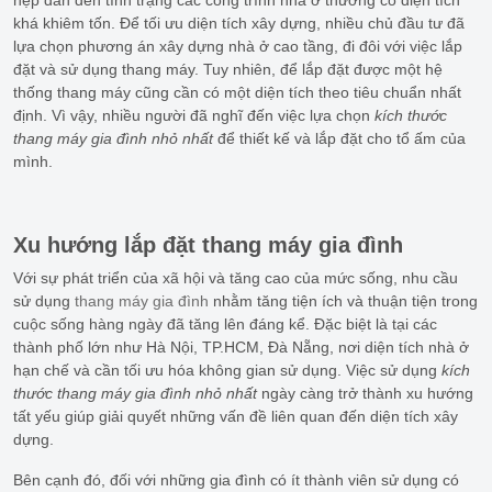
hẹp dẫn đến tình trạng các công trình nhà ở thường có diện tích
khá khiêm tốn. Để tối ưu diện tích xây dựng, nhiều chủ đầu tư đã
lựa chọn phương án xây dựng nhà ở cao tầng, đi đôi với việc lắp
đặt và sử dụng thang máy. Tuy nhiên, để lắp đặt được một hệ
thống thang máy cũng cần có một diện tích theo tiêu chuẩn nhất
định. Vì vậy, nhiều người đã nghĩ đến việc lựa chọn
kích thước
thang máy gia đình nhỏ nhất
để thiết kế và lắp đặt cho tổ ấm của
mình.
Xu hướng lắp đặt thang máy gia đình
Với sự phát triển của xã hội và tăng cao của mức sống, nhu cầu
sử dụng
thang máy gia đình
nhằm tăng tiện ích và thuận tiện trong
cuộc sống hàng ngày đã tăng lên đáng kể. Đặc biệt là tại các
thành phố lớn như Hà Nội, TP.HCM, Đà Nẵng, nơi diện tích nhà ở
hạn chế và cần tối ưu hóa không gian sử dụng. Việc sử dụng
kích
thước thang máy gia đình nhỏ nhất
ngày càng trở thành xu hướng
tất yếu giúp giải quyết những vấn đề liên quan đến diện tích xây
dựng.
Bên cạnh đó, đối với những gia đình có ít thành viên sử dụng có