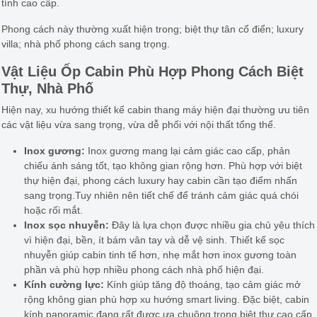
tính cao cấp.
Phong cách này thường xuất hiện trong; biệt thự tân cổ điển; luxury
villa; nhà phố phong cách sang trọng.
Vật Liệu Ốp Cabin Phù Hợp Phong Cách Biệt
Thự, Nhà Phố
Hiện nay, xu hướng thiết kế cabin thang máy hiện đại thường ưu tiên
các vật liệu vừa sang trọng, vừa dễ phối với nội thất tổng thể.
Inox gương:
Inox gương mang lại cảm giác cao cấp, phản
chiếu ánh sáng tốt, tạo không gian rộng hơn. Phù hợp với biệt
thự hiện đại, phong cách luxury hay cabin cần tạo điểm nhấn
sang trọng.Tuy nhiên nên tiết chế để tránh cảm giác quá chói
hoặc rối mắt.
Inox sọc nhuyễn:
Đây là lựa chọn được nhiều gia chủ yêu thích
vì hiện đại, bền, ít bám vân tay và dễ vệ sinh. Thiết kế sọc
nhuyễn giúp cabin tinh tế hơn, nhẹ mắt hơn inox gương toàn
phần và phù hợp nhiều phong cách nhà phố hiện đại.
Kính cường lực:
Kính giúp tăng độ thoáng, tạo cảm giác mở
rộng không gian phù hợp xu hướng smart living. Đặc biệt, cabin
kính panoramic đang rất được ưa chuộng trong biệt thự cao cấp