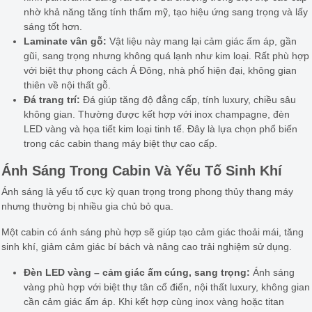
nhờ khả năng tăng tính thẩm mỹ, tạo hiệu ứng sang trọng và lấy
sáng tốt hơn.
Laminate vân gỗ:
Vật liệu này mang lại cảm giác ấm áp, gần
gũi, sang trọng nhưng không quá lạnh như kim loại. Rất phù hợp
với biệt thự phong cách Á Đông, nhà phố hiện đại, không gian
thiên về nội thất gỗ.
Đá trang trí:
Đá giúp tăng độ đẳng cấp, tính luxury, chiều sâu
không gian. Thường được kết hợp với inox champagne, đèn
LED vàng và họa tiết kim loại tinh tế. Đây là lựa chọn phổ biến
trong các cabin thang máy biệt thự cao cấp.
Ánh Sáng Trong Cabin Và Yếu Tố Sinh Khí
Ánh sáng là yếu tố cực kỳ quan trọng trong phong thủy thang máy
nhưng thường bị nhiều gia chủ bỏ qua.
Một cabin có ánh sáng phù hợp sẽ giúp tạo cảm giác thoải mái, tăng
sinh khí, giảm cảm giác bí bách và nâng cao trải nghiệm sử dụng.
Đèn LED vàng – cảm giác ấm cúng, sang trọng:
Ánh sáng
vàng phù hợp với biệt thự tân cổ điển, nội thất luxury, không gian
cần cảm giác ấm áp. Khi kết hợp cùng inox vàng hoặc titan