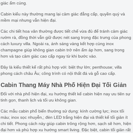
giác ấm cúng.
Cabin kiểu này thường mang lại cảm giác đẳng cấp, quyền quý và
mềm mại nhưng vẫn hiện đại.
Các chi tiết hoa văn thường được tiết chế vừa đủ để tránh cảm giác
rườm rà, đồng thời vẫn giữ được nét sang trọng đặc trưng của phong
cách luxury villa. Ngoài ra, ánh sáng vàng kết hợp cùng inox
champagne giúp không gian cabin trở nên ấm áp hơn, sang trọng
hơn và tạo cảm giác cao cấp ngay từ khi bước vào.
Đây là kiểu thiết kế rất phù hợp với: biệt thự lớn; penthouse; villa
phong cách châu Âu; công trình có nội thất đá và gỗ cao cấp.
Cabin Thang Máy Nhà Phố Hiện Đại Tối Giản
Đối với nhà phố hiện đại, xu hướng thiết kế cabin hiện nay ưu tiên sự
tinh gọn, thanh lịch và tối ưu không gian.
Các mẫu cabin phổ biến thường sử dụng: kính cường lực; inox tối
màu; inox sọc nhuyễn,; đèn LED trắng hiện đại và thiết kế tối giản ít
chi tiết. Phong cách này giúp cabin trông rộng hơn, sạch sẽ hơn, hiện
đại hơn và phù hợp xu hướng smart living. Đặc biệt, cabin tối giản rất