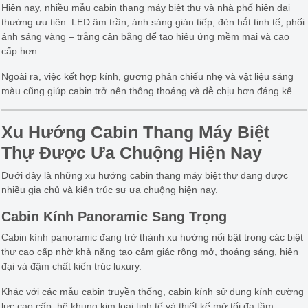
Hiện nay, nhiều mẫu cabin thang máy biệt thự và nhà phố hiện đại
thường ưu tiên: LED âm trần; ánh sáng gián tiếp; đèn hắt tinh tế; phối
ánh sáng vàng – trắng cân bằng để tạo hiệu ứng mềm mại và cao
cấp hơn.
Ngoài ra, việc kết hợp kính, gương phản chiếu nhẹ và vật liệu sáng
màu cũng giúp cabin trở nên thông thoáng và dễ chịu hơn đáng kể.
Xu Hướng Cabin Thang Máy Biệt
Thự Được Ưa Chuộng Hiện Nay
Dưới đây là những xu hướng cabin thang máy biệt thự đang được
nhiều gia chủ và kiến trúc sư ưa chuộng hiện nay.
Cabin Kính Panoramic Sang Trọng
Cabin kính panoramic đang trở thành xu hướng nổi bật trong các biệt
thự cao cấp nhờ khả năng tạo cảm giác rộng mở, thoáng sáng, hiện
đại và đậm chất kiến trúc luxury.
Khác với các mẫu cabin truyền thống, cabin kính sử dụng kính cường
lực cao cấp, hệ khung kim loại tinh tế và thiết kế mở tối đa tầm