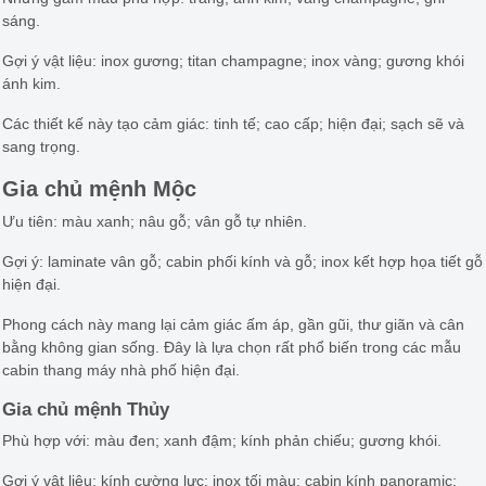
sáng.
Gợi ý vật liệu: inox gương; titan champagne; inox vàng; gương khói
ánh kim.
Các thiết kế này tạo cảm giác: tinh tế; cao cấp; hiện đại; sạch sẽ và
sang trọng.
Gia chủ mệnh Mộc
Ưu tiên: màu xanh; nâu gỗ; vân gỗ tự nhiên.
Gợi ý: laminate vân gỗ; cabin phối kính và gỗ; inox kết hợp họa tiết gỗ
hiện đại.
Phong cách này mang lại cảm giác ấm áp, gần gũi, thư giãn và cân
bằng không gian sống. Đây là lựa chọn rất phổ biến trong các mẫu
cabin thang máy nhà phố hiện đại.
Gia chủ mệnh Thủy
Phù hợp với: màu đen; xanh đậm; kính phản chiếu; gương khói.
Gợi ý vật liệu: kính cường lực; inox tối màu; cabin kính panoramic;