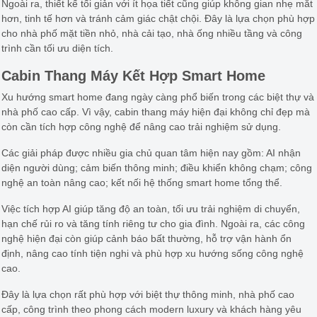
Ngoài ra, thiết kế tối giản với ít họa tiết cũng giúp không gian nhẹ mắt
hơn, tinh tế hơn và tránh cảm giác chật chội. Đây là lựa chọn phù hợp
cho nhà phố mặt tiền nhỏ, nhà cải tạo, nhà ống nhiều tầng và công
trình cần tối ưu diện tích.
Cabin Thang Máy Kết Hợp Smart Home
Xu hướng smart home đang ngày càng phổ biến trong các biệt thự và
nhà phố cao cấp. Vì vậy, cabin thang máy hiện đại không chỉ đẹp mà
còn cần tích hợp công nghệ để nâng cao trải nghiệm sử dụng.
Các giải pháp được nhiều gia chủ quan tâm hiện nay gồm: AI nhận
diện người dùng; cảm biến thông minh; điều khiển không chạm; công
nghệ an toàn nâng cao; kết nối hệ thống smart home tổng thể.
Việc tích hợp AI giúp tăng độ an toàn, tối ưu trải nghiệm di chuyển,
hạn chế rủi ro và tăng tính riêng tư cho gia đình. Ngoài ra, các công
nghệ hiện đại còn giúp cảnh báo bất thường, hỗ trợ vận hành ổn
định, nâng cao tính tiện nghi và phù hợp xu hướng sống công nghệ
cao.
Đây là lựa chọn rất phù hợp với biệt thự thông minh, nhà phố cao
cấp, công trình theo phong cách modern luxury và khách hàng yêu