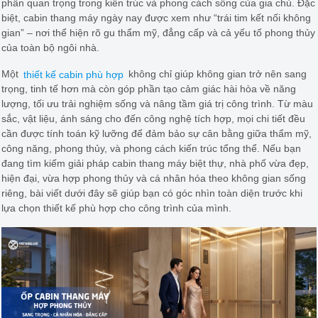
phần quan trọng trong kiến trúc và phong cách sống của gia chủ. Đặc
biệt, cabin thang máy ngày nay được xem như “trái tim kết nối không
gian” – nơi thể hiện rõ gu thẩm mỹ, đẳng cấp và cả yếu tố phong thủy
của toàn bộ ngôi nhà.
Một
thiết kế cabin phù hợp
không chỉ giúp không gian trở nên sang
trọng, tinh tế hơn mà còn góp phần tạo cảm giác hài hòa về năng
lượng, tối ưu trải nghiệm sống và nâng tầm giá trị công trình. Từ màu
sắc, vật liệu, ánh sáng cho đến công nghệ tích hợp, mọi chi tiết đều
cần được tính toán kỹ lưỡng để đảm bảo sự cân bằng giữa thẩm mỹ,
công năng, phong thủy, và phong cách kiến trúc tổng thể. Nếu bạn
đang tìm kiếm giải pháp cabin thang máy biệt thự, nhà phố vừa đẹp,
hiện đại, vừa hợp phong thủy và cá nhân hóa theo không gian sống
riêng, bài viết dưới đây sẽ giúp bạn có góc nhìn toàn diện trước khi
lựa chọn thiết kế phù hợp cho công trình của mình.