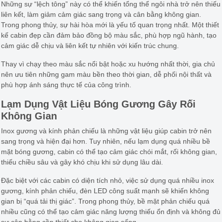
Những sự “lệch tông” này có thể khiến tổng thể ngôi nhà trở nên thiếu
liên kết, làm giảm cảm giác sang trọng và cân bằng không gian.
Trong phong thủy, sự hài hòa mới là yếu tố quan trọng nhất. Một thiết
kế cabin đẹp cần đảm bảo đồng bộ màu sắc, phù hợp ngũ hành, tạo
cảm giác dễ chịu và liên kết tự nhiên với kiến trúc chung.
Thay vì chạy theo màu sắc nổi bật hoặc xu hướng nhất thời, gia chủ
nên ưu tiên những gam màu bền theo thời gian, dễ phối nội thất và
phù hợp ánh sáng thực tế của công trình.
Lạm Dụng Vật Liệu Bóng Gương Gây Rối
Không Gian
Inox gương và kính phản chiếu là những vật liệu giúp cabin trở nên
sang trọng và hiện đại hơn. Tuy nhiên, nếu lạm dụng quá nhiều bề
mặt bóng gương, cabin có thể tạo cảm giác chói mắt, rối không gian,
thiếu chiều sâu và gây khó chịu khi sử dụng lâu dài.
Đặc biệt với các cabin có diện tích nhỏ, việc sử dụng quá nhiều inox
gương, kính phản chiếu, đèn LED công suất mạnh sẽ khiến không
gian bị “quá tải thị giác”. Trong phong thủy, bề mặt phản chiếu quá
nhiều cũng có thể tạo cảm giác năng lượng thiếu ổn định và không đủ
sự cân bằng cần thiết cho không gian sống.