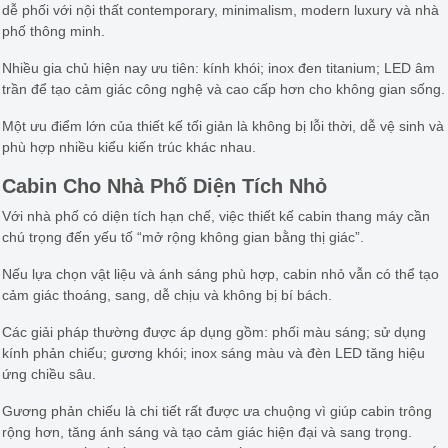
dễ phối với nội thất contemporary, minimalism, modern luxury và nhà
phố thông minh.
Nhiều gia chủ hiện nay ưu tiên: kính khói; inox đen titanium; LED âm
trần để tạo cảm giác công nghệ và cao cấp hơn cho không gian sống.
Một ưu điểm lớn của thiết kế tối giản là không bị lỗi thời, dễ vệ sinh và
phù hợp nhiều kiểu kiến trúc khác nhau.
Cabin Cho Nhà Phố Diện Tích Nhỏ
Với nhà phố có diện tích hạn chế, việc thiết kế cabin thang máy cần
chú trọng đến yếu tố “mở rộng không gian bằng thị giác”.
Nếu lựa chọn vật liệu và ánh sáng phù hợp, cabin nhỏ vẫn có thể tạo
cảm giác thoáng, sang, dễ chịu và không bị bí bách.
Các giải pháp thường được áp dụng gồm: phối màu sáng; sử dụng
kính phản chiếu; gương khói; inox sáng màu và đèn LED tăng hiệu
ứng chiều sâu.
Gương phản chiếu là chi tiết rất được ưa chuộng vì giúp cabin trông
rộng hơn, tăng ánh sáng và tạo cảm giác hiện đại và sang trọng.