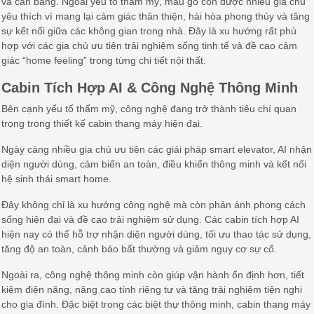
và cân bằng. Ngoài yếu tố thẩm mỹ, màu gỗ còn được nhiều gia chủ
yêu thích vì mang lại cảm giác thân thiện, hài hòa phong thủy và tăng
sự kết nối giữa các không gian trong nhà. Đây là xu hướng rất phù
hợp với các gia chủ ưu tiên trải nghiệm sống tinh tế và đề cao cảm
giác “home feeling” trong từng chi tiết nội thất.
Cabin Tích Hợp AI & Công Nghệ Thông Minh
Bên cạnh yếu tố thẩm mỹ, công nghệ đang trở thành tiêu chí quan
trọng trong thiết kế cabin thang máy hiện đại.
Ngày càng nhiều gia chủ ưu tiên các giải pháp smart elevator, AI nhận
diện người dùng, cảm biến an toàn, điều khiển thông minh và kết nối
hệ sinh thái smart home.
Đây không chỉ là xu hướng công nghệ mà còn phản ánh phong cách
sống hiện đại và đề cao trải nghiệm sử dụng. Các cabin tích hợp AI
hiện nay có thể hỗ trợ nhận diện người dùng, tối ưu thao tác sử dụng,
tăng độ an toàn, cảnh báo bất thường và giảm nguy cơ sự cố.
Ngoài ra, công nghệ thông minh còn giúp vận hành ổn định hơn, tiết
kiệm điện năng, nâng cao tính riêng tư và tăng trải nghiệm tiện nghi
cho gia đình. Đặc biệt trong các biệt thự thông minh, cabin thang máy