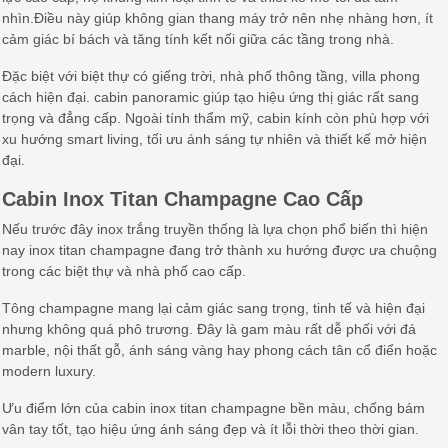
nhìn.Điều này giúp không gian thang máy trở nên nhẹ nhàng hơn, ít
cảm giác bí bách và tăng tính kết nối giữa các tầng trong nhà.
Đặc biệt với biệt thự có giếng trời, nhà phố thông tầng, villa phong
cách hiện đại. cabin panoramic giúp tạo hiệu ứng thị giác rất sang
trọng và đẳng cấp. Ngoài tính thẩm mỹ, cabin kính còn phù hợp với
xu hướng smart living, tối ưu ánh sáng tự nhiên và thiết kế mở hiện
đại.
Cabin Inox Titan Champagne Cao Cấp
Nếu trước đây inox trắng truyền thống là lựa chọn phổ biến thì hiện
nay inox titan champagne đang trở thành xu hướng được ưa chuộng
trong các biệt thự và nhà phố cao cấp.
Tông champagne mang lại cảm giác sang trọng, tinh tế và hiện đại
nhưng không quá phô trương. Đây là gam màu rất dễ phối với đá
marble, nội thất gỗ, ánh sáng vàng hay phong cách tân cổ điển hoặc
modern luxury.
Ưu điểm lớn của cabin inox titan champagne bền màu, chống bám
vân tay tốt, tạo hiệu ứng ánh sáng đẹp và ít lỗi thời theo thời gian.