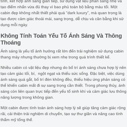
tính, kết hợp ánh sáng gián tiếp, sử dụng vật liệu phản sáng nhẹ và
tạo điểm nhấn vừa đủ thay vì bao phủ toàn bộ bằng màu tối. Một
cabin đẹp không nhất thiết phải quá “dark luxury”, mà quan trọng là
tạo được cảm giác thoải mái, sang trọng, dễ chịu và cân bằng khi sử
dụng mỗi ngày.
Không Tính Toán Yếu Tố Ánh Sáng Và Thông
Thoáng
Ánh sáng là yếu tố ảnh hưởng rất lớn đến trải nghiệm sử dụng cabin
thang máy nhưng thường bị xem nhẹ trong quá trình thiết kế.
Nhiều cabin có vật liệu đẹp nhưng do bố trí ánh sáng chưa hợp lý nên
tạo cảm giác tối, bí, ngột ngạt và thiếu sức sống. Đặc biệt, việc dùng
ánh sáng quá gắt, bố trí đèn không đều, thiếu hiệu ứng phản sáng có
thể khiến cabin mất đi sự sang trọng cần thiết. Trong phong thủy, ánh
sáng còn liên quan trực tiếp đến yếu tố sinh khí và cảm giác lưu thông
năng lượng trong không gian.
Một cabin được tính toán ánh sáng hợp lý sẽ giúp tăng cảm giác rộng
rãi, cải thiện trải nghiệm di chuyển, tạo sự thư giãn và nâng cao tính
thẩm mỹ tổng thể.