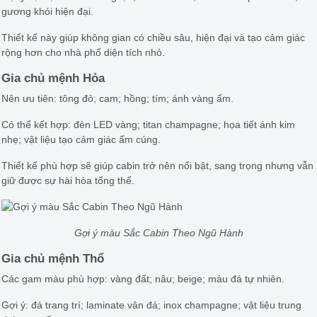
gương khói hiện đại.
Thiết kế này giúp không gian có chiều sâu, hiện đại và tạo cảm giác
rộng hơn cho nhà phố diện tích nhỏ.
Gia chủ mệnh Hỏa
Nên ưu tiên: tông đỏ; cam; hồng; tím; ánh vàng ấm.
Có thể kết hợp: đèn LED vàng; titan champagne; họa tiết ánh kim
nhẹ; vật liệu tạo cảm giác ấm cúng.
Thiết kế phù hợp sẽ giúp cabin trở nên nổi bật, sang trọng nhưng vẫn
giữ được sự hài hòa tổng thể.
Gợi ý màu Sắc Cabin Theo Ngũ Hành
Gia chủ mệnh Thổ
Các gam màu phù hợp: vàng đất; nâu; beige; màu đá tự nhiên.
Gợi ý: đá trang trí; laminate vân đá; inox champagne; vật liệu trung