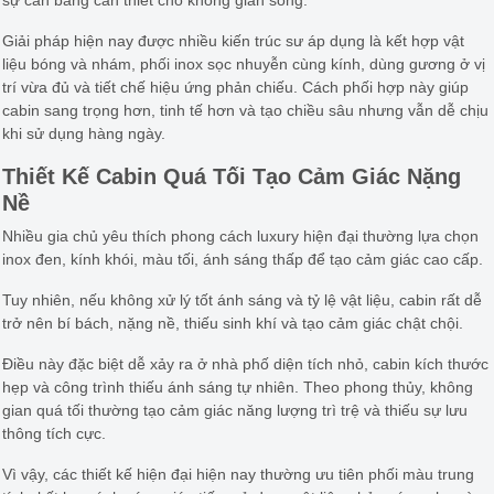
Giải pháp hiện nay được nhiều kiến trúc sư áp dụng là kết hợp vật
liệu bóng và nhám, phối inox sọc nhuyễn cùng kính, dùng gương ở vị
trí vừa đủ và tiết chế hiệu ứng phản chiếu. Cách phối hợp này giúp
cabin sang trọng hơn, tinh tế hơn và tạo chiều sâu nhưng vẫn dễ chịu
khi sử dụng hàng ngày.
Thiết Kế Cabin Quá Tối Tạo Cảm Giác Nặng
Nề
Nhiều gia chủ yêu thích phong cách luxury hiện đại thường lựa chọn
inox đen, kính khói, màu tối, ánh sáng thấp để tạo cảm giác cao cấp.
Tuy nhiên, nếu không xử lý tốt ánh sáng và tỷ lệ vật liệu, cabin rất dễ
trở nên bí bách, nặng nề, thiếu sinh khí và tạo cảm giác chật chội.
Điều này đặc biệt dễ xảy ra ở nhà phố diện tích nhỏ, cabin kích thước
hẹp và công trình thiếu ánh sáng tự nhiên. Theo phong thủy, không
gian quá tối thường tạo cảm giác năng lượng trì trệ và thiếu sự lưu
thông tích cực.
Vì vậy, các thiết kế hiện đại hiện nay thường ưu tiên phối màu trung