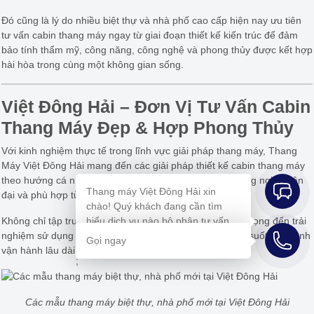
Đó cũng là lý do nhiều biệt thự và nhà phố cao cấp hiện nay ưu tiên
tư vấn cabin thang máy ngay từ giai đoạn thiết kế kiến trúc để đảm
bảo tính thẩm mỹ, công năng, công nghệ và phong thủy được kết hợp
hài hòa trong cùng một không gian sống.
Việt Đông Hải – Đơn Vị Tư Vấn Cabin
Thang Máy Đẹp & Hợp Phong Thủy
Với kinh nghiệm thực tế trong lĩnh vực giải pháp thang máy, Thang
Máy Việt Đông Hải mang đến các giải pháp thiết kế cabin thang máy
theo hướng cá nhân hóa, tối ưu thẩm mỹ, ứng dụng công nghệ hiện
Thang máy Việt Đông Hải xin
đại và phù hợp từng không gian sống riêng biệt.
chào! Quý khách đang cần tìm
Không chỉ tập trung vào thiết bị, Việt Đông Hải còn chú trọng đến trải
hiểu dịch vụ nào bộ phận tư vấn
nghiệm sử dụng và giá trị tổng thể của công trình trong suốt quá trình
bên em sẽ hỗ trợ mình ngay ạ!
Gọi ngay
vận hành lâu dài.
;
Các mẫu thang máy biệt thự, nhà phố mới tại Việt Đông Hải