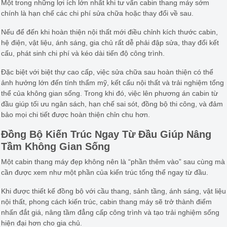
Một trong những lợi ích lớn nhất khi tư vấn cabin thang máy sớm
chính là hạn chế các chi phí sửa chữa hoặc thay đổi về sau.
Nếu để đến khi hoàn thiện nội thất mới điều chỉnh kích thước cabin,
hệ điện, vật liệu, ánh sáng, gia chủ rất dễ phải đập sửa, thay đổi kết
cấu, phát sinh chi phí và kéo dài tiến độ công trình.
Đặc biệt với biệt thự cao cấp, việc sửa chữa sau hoàn thiện có thể
ảnh hưởng lớn đến tính thẩm mỹ, kết cấu nội thất và trải nghiệm tổng
thể của không gian sống. Trong khi đó, việc lên phương án cabin từ
đầu giúp tối ưu ngân sách, hạn chế sai sót, đồng bộ thi công, và đảm
bảo mọi chi tiết được hoàn thiện chỉn chu hơn.
Đồng Bộ Kiến Trúc Ngay Từ Đầu Giúp Nâng
Tầm Không Gian Sống
Một cabin thang máy đẹp không nên là “phần thêm vào” sau cùng mà
cần được xem như một phần của kiến trúc tổng thể ngay từ đầu.
Khi được thiết kế đồng bộ với cầu thang, sảnh tầng, ánh sáng, vật liệu
nội thất, phong cách kiến trúc, cabin thang máy sẽ trở thành điểm
nhấn đắt giá, nâng tầm đẳng cấp công trình và tạo trải nghiệm sống
hiện đại hơn cho gia chủ.