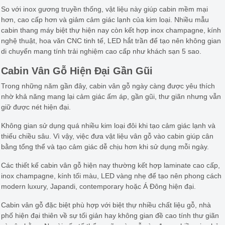
So với inox gương truyền thống, vật liệu này giúp cabin mềm mại
hơn, cao cấp hơn và giảm cảm giác lạnh của kim loại. Nhiều mẫu
cabin thang máy biệt thự hiện nay còn kết hợp inox champagne, kính
nghệ thuật, hoa văn CNC tinh tế, LED hắt trần để tạo nên không gian
di chuyển mang tính trải nghiệm cao cấp như khách sạn 5 sao.
Cabin Vân Gỗ Hiện Đại Gần Gũi
Trong những năm gần đây, cabin vân gỗ ngày càng được yêu thích
nhờ khả năng mang lại cảm giác ấm áp, gần gũi, thư giãn nhưng vẫn
giữ được nét hiện đại.
Không gian sử dụng quá nhiều kim loại đôi khi tạo cảm giác lạnh và
thiếu chiều sâu. Vì vậy, việc đưa vật liệu vân gỗ vào cabin giúp cân
bằng tổng thể và tạo cảm giác dễ chịu hơn khi sử dụng mỗi ngày.
Các thiết kế cabin vân gỗ hiện nay thường kết hợp laminate cao cấp,
inox champagne, kính tối màu, LED vàng nhẹ để tạo nên phong cách
modern luxury, Japandi, contemporary hoặc Á Đông hiện đại.
Cabin vân gỗ đặc biệt phù hợp với biệt thự nhiều chất liệu gỗ, nhà
phố hiện đại thiên về sự tối giản hay không gian đề cao tính thư giãn