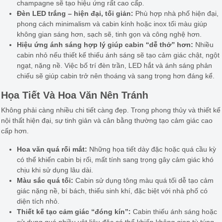
champagne sẽ tạo hiệu ứng rất cao cấp.
Đèn LED trắng – hiện đại, tối giản:
Phù hợp nhà phố hiện đại,
phong cách minimalism và cabin kính hoặc inox tối màu giúp
không gian sáng hơn, sạch sẽ, tinh gọn và công nghệ hơn.
Hiệu ứng ánh sáng hợp lý giúp cabin “dễ thở” hơn:
Nhiều
cabin nhỏ nếu thiết kế thiếu ánh sáng sẽ tạo cảm giác chật, ngột
ngạt, nặng nề. Việc bố trí đèn trần, LED hắt và ánh sáng phản
chiếu sẽ giúp cabin trở nên thoáng và sang trọng hơn đáng kể.
Họa Tiết Và Hoa Văn Nên Tránh
Không phải càng nhiều chi tiết càng đẹp. Trong phong thủy và thiết kế
nội thất hiện đại, sự tinh giản và cân bằng thường tạo cảm giác cao
cấp hơn.
Hoa văn quá rối mắt:
Những họa tiết dày đặc hoặc quá cầu kỳ
có thể khiến cabin bị rối, mất tính sang trọng gây cảm giác khó
chịu khi sử dụng lâu dài.
Màu sắc quá tối:
Cabin sử dụng tông màu quá tối dễ tạo cảm
giác nặng nề, bí bách, thiếu sinh khí, đặc biệt với nhà phố có
diện tích nhỏ.
Thiết kế tạo cảm giác “đóng kín”:
Cabin thiếu ánh sáng hoặc
sử dụng quá nhiều vật liệu đặc có thể khiến không gian tù túng,